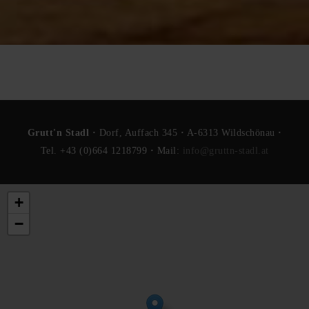
Grutt'n Stadl ·
Dorf, Auffach 345
·
A-6313 Wildschönau
·
Tel. +43 (0)664 1218799
·
Mail:
info@gruttn-stadl.at
+
−