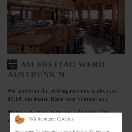
AM FREITAG WERD
OKT
04
AUSTRUNK'N
Wir starten in die Herbstpause und trinken am
07.10.
die letzten Reste vom Sommer aus!
Würde uns freu'n wenn der / die eine oder
Wir benutzen Cookies
andere noch auf a Glaser'l vorbeischaut...
Wir nutzen Cookies auf unserer Website. Einige von