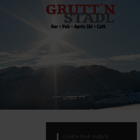
Grutt'n Stadl Auffach