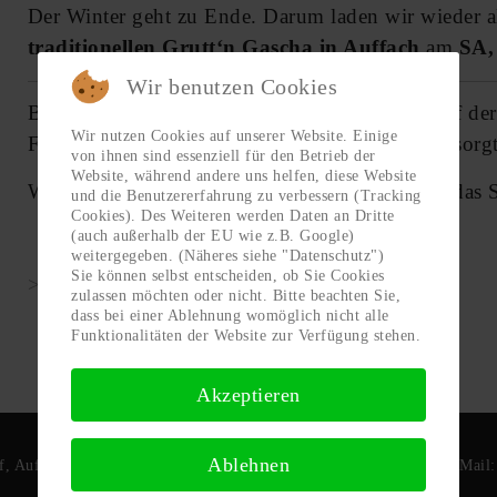
Der Winter geht zu Ende. Darum laden wir
wieder 
traditionellen Grutt‘n Gascha in Auffach
a
m
SA, 
Wir benutzen Cookies
Bei Schönwetter am Nachmittag Live Musik auf de
Wir nutzen Cookies auf unserer Website. Einige
Für Speis & Trank ist natürlich auch bestens gesorgt
von ihnen sind essenziell für den Betrieb der
Website, während andere uns helfen, diese Website
Wir freuen uns, wenn viele vorbeischauen und das S
und die Benutzererfahrung zu verbessern (Tracking
Cookies). Des Weiteren werden Daten an Dritte
(auch außerhalb der EU wie z.B. Google)
weitergegeben. (Näheres siehe "Datenschutz")
Sie können selbst entscheiden, ob Sie Cookies
>> Die Veranstaltung auf Facebook <<
zulassen möchten oder nicht. Bitte beachten Sie,
dass bei einer Ablehnung womöglich nicht alle
Funktionalitäten der Website zur Verfügung stehen.
Akzeptieren
Ablehnen
f, Auffach 345
·
A-6313 Wildschönau
·
Tel. +43 (0)664 1218799
·
Mail