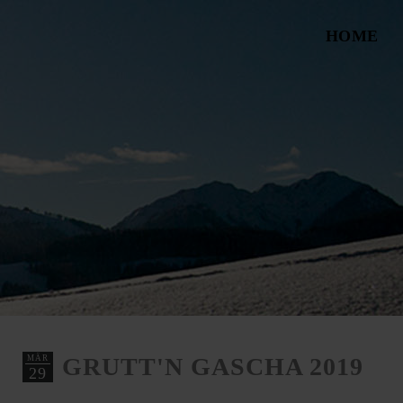
HOME
GRUTT'N GASCHA 2019
MÄR
29