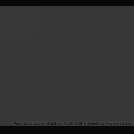
Powered by Leaflet, Modul von
Martin Kröll
,
© OpenStreetMap contributors