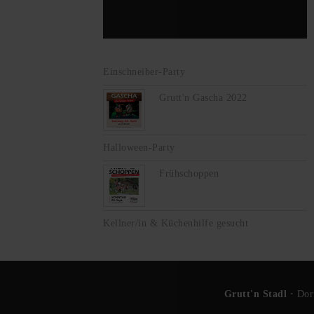
Einschneiber-Party
Grutt'n Gascha 2022
Halloween-Party
Frühschoppen
Kellner/in & Küchenhilfe gesucht
Grutt'n Stadl ·
Dor