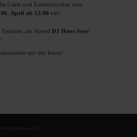
alle Gäste und Einheimischen zum
06. April ab 12:00
ein!
r Terrasse, am Abend
DJ Hons Seer
!
!
aisonende mit uns feiern!
:
info@gruttn-stadl.at