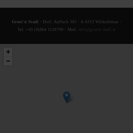
Grutt'n Stadl ·
Dorf, Auffach 345
·
A-6313 Wildschönau
·
Tel. +43 (0)664 1218799
·
Mail:
info@gruttn-stadl.at
+
−